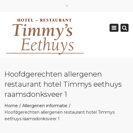
×
Geopend van Zaterdag: 17.00 - 22.00 uur
Toggle
0162-512570
navigation
info@timmys.nl
Hoofdgerechten allergenen
restaurant hotel Timmys eethuys
raamsdonksveer 1
Home
Allergenen informatie
Hoofdgerechten allergenen restaurant hotel Timmys
eethuys raamsdonksveer 1