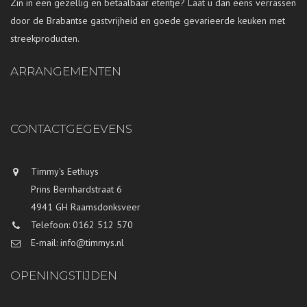
Zin in een gezellig en betaalbaar etentje? Laat u dan eens verrassen
door de Brabantse gastvrijheid en goede gevarieerde keuken met
streekproducten.
ARRANGEMENTEN
CONTACTGEGEVENS
Timmy's Eethuys
Prins Bernhardstraat 6
4941 GH Raamsdonksveer
Telefoon: 0162 512 570
E-mail: info@timmys.nl
OPENINGSTIJDEN