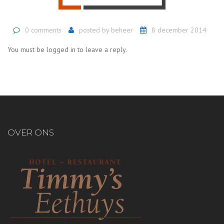
0 comments
posted by
beheer
8 december 2014
You must be logged in to leave a reply.
OVER ONS