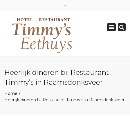
×
Geopend van Zaterdag: 17.00 - 22.00 uur
Toggle
0162-512570
navigation
info@timmys.nl
Heerlijk dineren bij Restaurant
Timmy’s in Raamsdonksveer
Home
Heerlijk dineren bij Restaurant Timmy’s in Raamsdonksveer