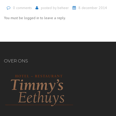
0 comments
posted by
beheer
8 december 2014
You must be logged in to leave a reply.
OVER ONS