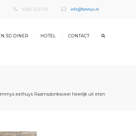
×
r
0162-512570
info@timmys.nl
EN 3D DINER
HOTEL
CONTACT
immys eethuys Raamsdonksveer heerlijk uit eten