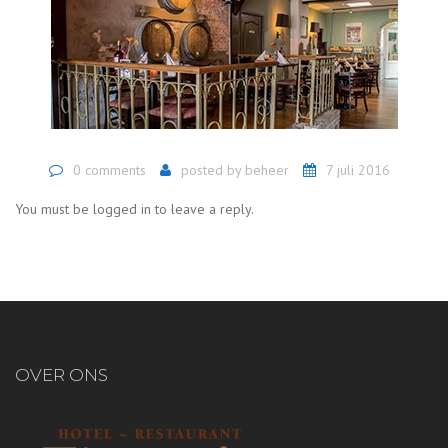
0 comments
posted by
beheer
7 juli 2016
You must be logged in to leave a reply.
OVER ONS