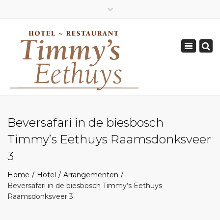
×
Geopend van Zaterdag: 17.00 - 22.00 uur
Toggle
0162-512570
navigation
info@timmys.nl
Beversafari in de biesbosch
Timmy’s Eethuys Raamsdonksveer
3
Home
Hotel
Arrangementen
Beversafari in de biesbosch Timmy’s Eethuys
Raamsdonksveer 3