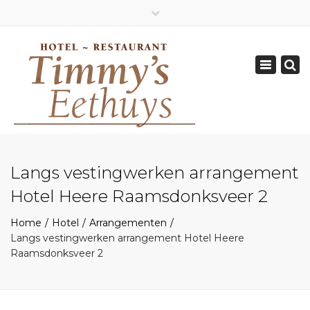
×
Geopend van Zaterdag: 17.00 - 22.00 uur
Toggle
0162-512570
navigation
info@timmys.nl
Langs vestingwerken arrangement
Hotel Heere Raamsdonksveer 2
Home
Hotel
Arrangementen
Langs vestingwerken arrangement Hotel Heere
Raamsdonksveer 2