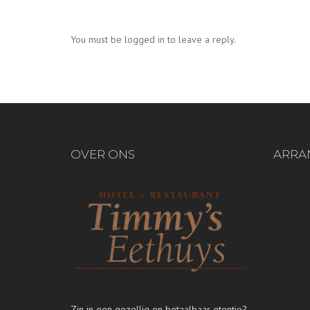
You must be logged in to leave a reply.
OVER ONS
ARRA
Zin in een gezellig en betaalbaar etentje?