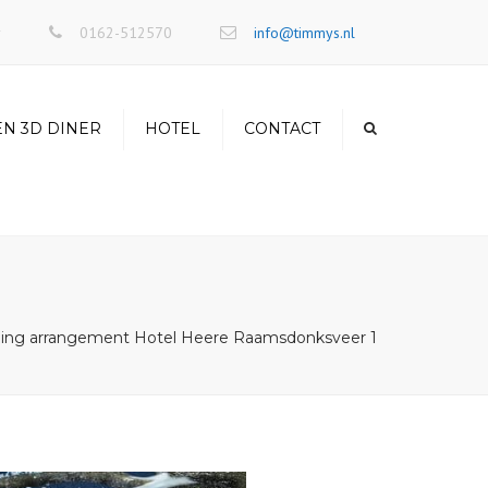
×
r
0162-512570
info@timmys.nl
EN 3D DINER
HOTEL
CONTACT
eling arrangement Hotel Heere Raamsdonksveer 1