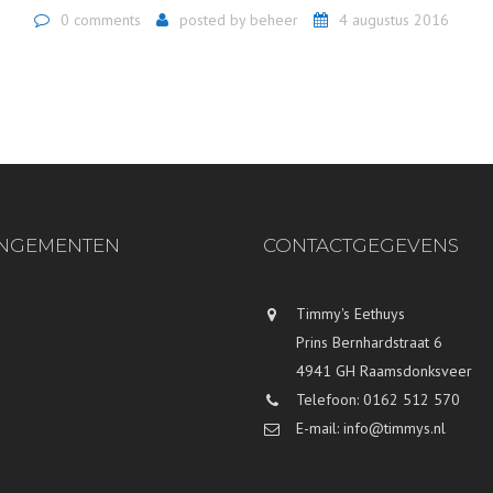
0 comments
posted by
beheer
4 augustus 2016
NGEMENTEN
CONTACTGEGEVENS
Timmy's Eethuys
Prins Bernhardstraat 6
4941 GH Raamsdonksveer
Telefoon: 0162 512 570
E-mail: info@timmys.nl