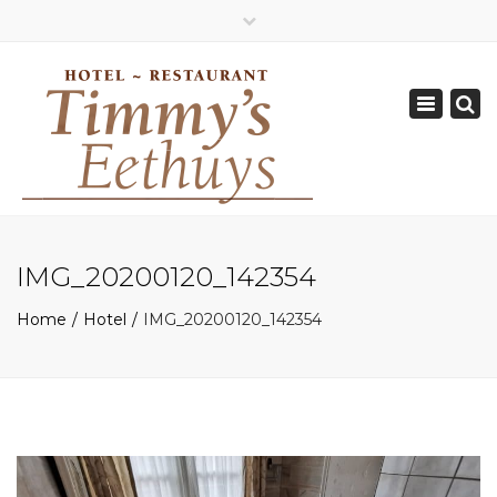
×
Geopend van Zaterdag: 17.00 - 22.00 uur
Toggle
0162-512570
navigation
info@timmys.nl
IMG_20200120_142354
Home
Hotel
IMG_20200120_142354