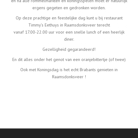
en na alle rommelmarkten en koningsspelen moet er natuurlijk
ergens gegeten en gedronken worden.
Op deze prachtige en feestelijke dag kunt u bij restaurant
Timmy’s Eethuys in Raamsdonksveer terecht
vanaf 17.00-22.00 uur voor een snelle lunch of een heerlijk
diner.
Gezelligheid gegarandeerd!
En dit alles onder het genot van een oranjebittertje (of twee)
Ook met Koningsdag is het echt Brabants genieten in
Raamsdonksveer !