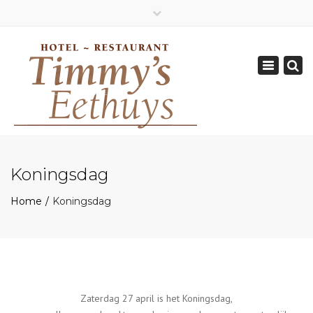
×
Geopend van Zaterdag: 17.00 - 22.00 uur
Toggle
0162-512570
navigation
info@timmys.nl
Koningsdag
Home
Koningsdag
Zaterdag 27 april is het Koningsdag,