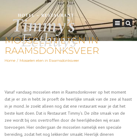
×
Geopend van Zaterdag: 17.00 - 22.00 uur
Toggle
navigation
0162-512570
MOSSELEN ETEN IN
info@timmys.nl
RAAMSDONKSVEER
Home
Mosselen eten in Raamsdonksveer
Vanaf vandaag mosselen eten in Raamsdonksveer op het moment
dat je er zin in hebt. Je proeft de heerlijke smaak van de zee al haast
in je mond. Je zoekt alleen nog dat ene restaurant waar je dat het
beste kunt doen. Dat is Restaurant Timmy’s. De zilte smaak van de
zee wordt bij ons overtroffen door de heerlijkheden wij eraan
toevoegen. Hier ondergaan de mosselen namelijk een speciale
bereiding, zodat het nog lekkerder smaakt. Heerlijk dineren