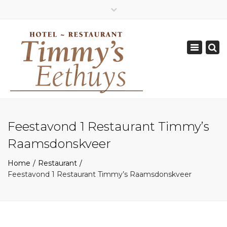
×
Geopend van Zaterdag: 17.00 - 22.00 uur
Toggle
0162-512570
navigation
info@timmys.nl
Feestavond 1 Restaurant Timmy’s
Raamsdonskveer
Home
Restaurant
Feestavond 1 Restaurant Timmy’s Raamsdonskveer