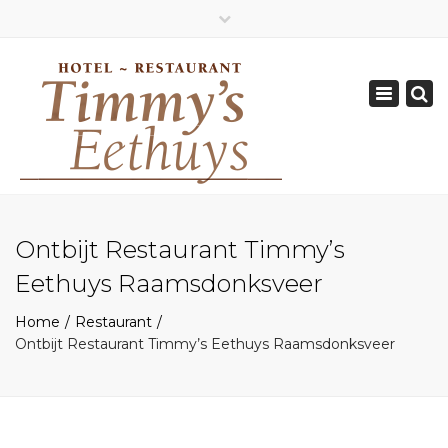
×
Geopend van Zaterdag: 17.00 - 22.00 uur
Toggle
0162-512570
navigation
info@timmys.nl
Ontbijt Restaurant Timmy’s
Eethuys Raamsdonksveer
Home
Restaurant
Ontbijt Restaurant Timmy’s Eethuys Raamsdonksveer