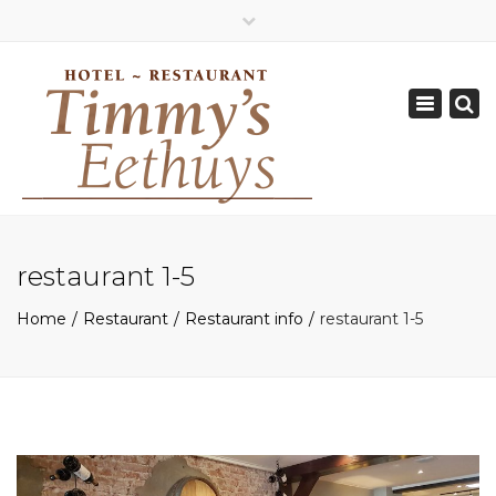
×
Geopend van Zaterdag: 17.00 - 22.00 uur
Toggle
0162-512570
navigation
info@timmys.nl
restaurant 1-5
Home
Restaurant
Restaurant info
restaurant 1-5