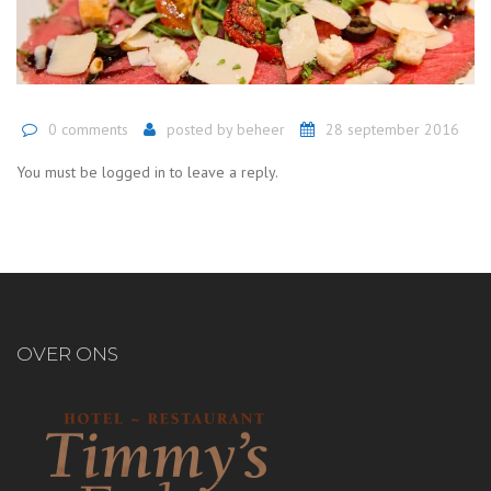
0 comments
posted by
beheer
28 september 2016
You must be logged in to leave a reply.
OVER ONS