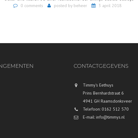
0 comments
posted by
beheer
3 april 2018
NGEMENTEN
CONTACTGEGEVENS
Timmy's Eethuys
Prins Bernhardstraat 6
4941 GH Raamsdonksveer
Telefoon: 0162 512 570
E-mail: info@timmys.nl