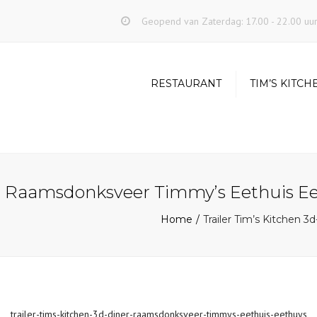
Geopend van Zaterdag: 17.00 - 22.00 uu
RESTAURANT
TIM’S KITCH
ner Raamsdonksveer Timmy’s Eethuis E
Home
Trailer Tim’s Kitchen
trailer-tims-kitchen-3d-diner-raamsdonksveer-timmys-eethuis-eethuys