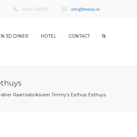
×
r
0162-512570
info@timmys.nl
EN 3D DINER
HOTEL
CONTACT
ethuys
 3d-diner Raamsdonksveer Timmy’s Eethuis Eethuys