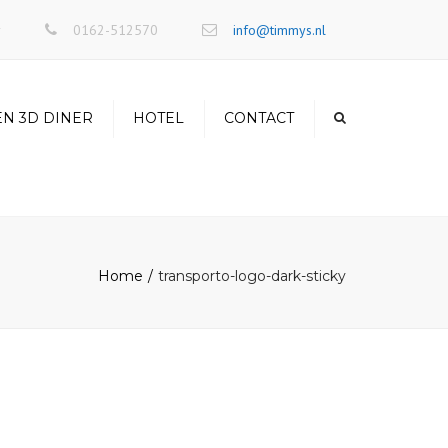
×
r
0162-512570
info@timmys.nl
EN 3D DINER
HOTEL
CONTACT
Home
transporto-logo-dark-sticky