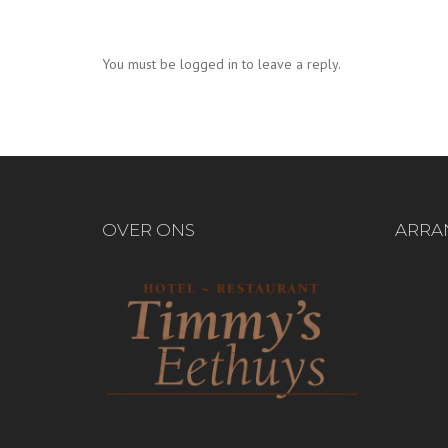
You must be logged in to leave a reply.
OVER ONS
ARRA