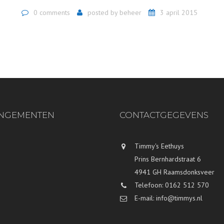
0 comments
posted by
beheer
3 april 2015
NGEMENTEN
CONTACTGEGEVENS
Timmy's Eethuys
Prins Bernhardstraat 6
4941 GH Raamsdonksveer
Telefoon: 0162 512 570
E-mail: info@timmys.nl