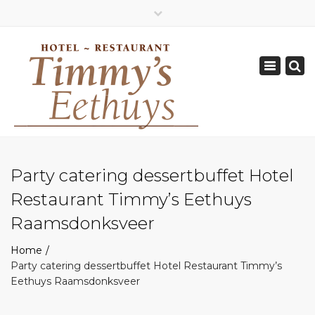
×
Geopend van Zaterdag: 17.00 - 22.00 uur
Toggle
0162-512570
navigation
info@timmys.nl
Party catering dessertbuffet Hotel
Restaurant Timmy’s Eethuys
Raamsdonksveer
Home
Party catering dessertbuffet Hotel Restaurant Timmy’s
Eethuys Raamsdonksveer